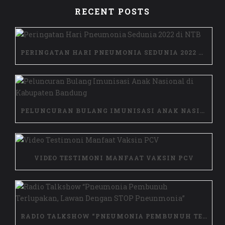
RECENT POSTS
PERINGATAN HARI PNEUMONIA SEDUNIA 2022 DI NTB
PELUNCURAN BULANG IMUNISASI ANAK NASIONAL DI KABUPATEN BANDUNG
VIDEO TESTIMONI MANFAAT VAKSIN PCV
RADIO TALKSHOW “PNEUMONIA PEMBUNUH TERLUPAKAN, LAWAN DENGAN STOP PNEUNMONIA”