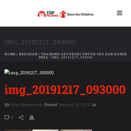
IMG_20191217_093000
HOME
/
KEGIATAN
/
TRAINING ADVOKASI UNTUK CSO DAN KADER
DESA
/ IMG_20191217_093000
img_20191217_093000
By
Stop Pneumonia
Posted
January 21, 2020
In
0