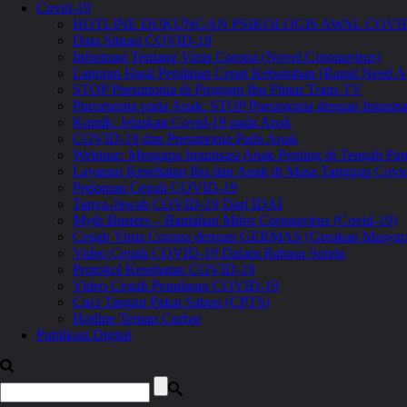
Covid-19
HOTLINE DUKUNGAN PSIKOLOGIS AWAL COVID
Data Situasi COVID-19
Informasi Tentang Virus Corona (Novel Coronavirus)
Laporan Hasil Penilaian Cepat Kebutuhan (Rapid Need A
STOP Pneumonia di Program Ibu Pintar Trans TV
Pneumonia pada Anak: STOP Pneumonia dengan Imunis
Komik: Jelaskan Covid-19 pada Anak
COVID-19 dan Pneumonia Pada Anak
Webinar: Mengapa Imunisasi Anak Penting di Tengah 
Layanan Kesehatan Ibu dan Anak di Masa Tanggap Covi
Pedoman Cegah COVID-19
Tanya-Jawab COVID-19 Dari IDAI
Myth Busters – Bantahan Mitos Coronavirus (Covid-19)
Cegah Virus Corona dengan GERMAS (Gerakan Masyara
Video Cegah COVID-19 Dalam Bahasa Sunda
Protokol Kesehatan COVID-19
Video Cegah Penularan COVID-19
Cuci Tangan Pakai Sabun (CPTS)
Hotline Teman Curhat
Publikasi Digital