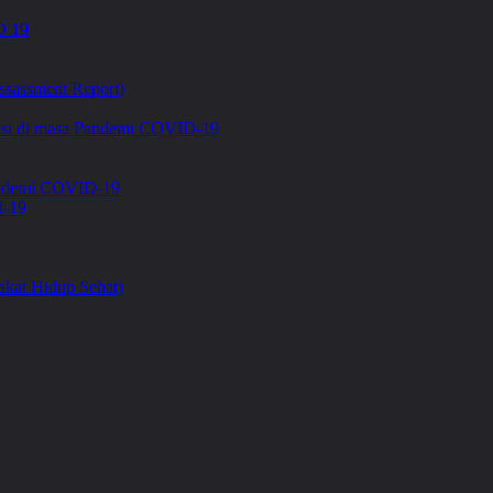
 19
ssassment Report)
asi di masa Pandemi COVID-19
Pandemi COVID-19
d-19
kat Hidup Sehat)