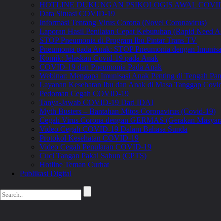
HOTLINE DUKUNGAN PSIKOLOGIS AWAL COVID
Data Situasi COVID-19
Informasi Tentang Virus Corona (Novel Coronavirus)
Laporan Hasil Penilaian Cepat Kebutuhan (Rapid Need A
STOP Pneumonia di Program Ibu Pintar Trans TV
Pneumonia pada Anak: STOP Pneumonia dengan Imunis
Komik: Jelaskan Covid-19 pada Anak
COVID-19 dan Pneumonia Pada Anak
Webinar: Mengapa Imunisasi Anak Penting di Tengah 
Layanan Kesehatan Ibu dan Anak di Masa Tanggap Covi
Pedoman Cegah COVID-19
Tanya-Jawab COVID-19 Dari IDAI
Myth Busters – Bantahan Mitos Coronavirus (Covid-19)
Cegah Virus Corona dengan GERMAS (Gerakan Masyara
Video Cegah COVID-19 Dalam Bahasa Sunda
Protokol Kesehatan COVID-19
Video Cegah Penularan COVID-19
Cuci Tangan Pakai Sabun (CPTS)
Hotline Teman Curhat
Publikasi Digital