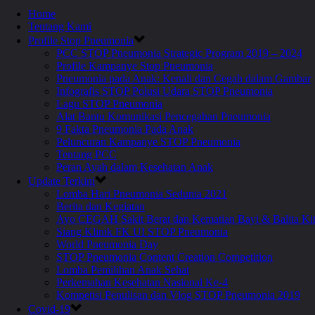
Home
Tentang Kami
Profile Stop Pneumonia
PCC STOP Pneumonia Strategic Program 2019 – 2024
Profile Kampanye Stop Pneumonia
Pneumonia pada Anak: Kenali dan Cegah dalam Gambar
Infografis STOP Polusi Udara STOP Pneumonia
Lagu STOP Pneumonia
Alat Bantu Komunikasi Pencegahan Pneumonia
9 Fakta Pneumonia Pada Anak
Peluncuran Kampanye STOP Pneumonia
Tentang PCC
Peran Ayah dalam Kesehatan Anak
Update Terkini
Lomba Hari Pneumonia Sedunia 2021
Berita dan Kegiatan
Ayo CEGAH Sakit Berat dan Kematian Bayi & Balita 
Siang Klinik FK UI STOP Pneumonia
World Pneumonia Day
STOP Pneumonia Content Creation Competition
Lomba Pemilihan Anak Sehat
Perkemahan Kesehatan Nasional Ke-4
Kompetisi Penulisan dan Vlog STOP Pneumonia 2019
Covid-19