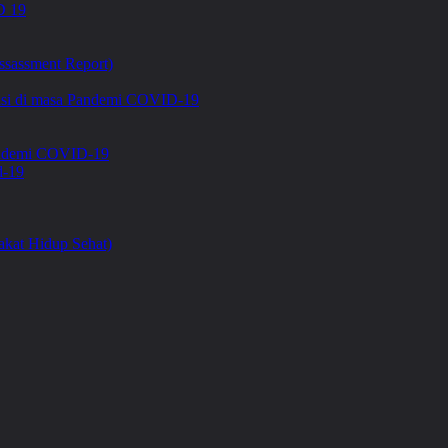
 19
ssassment Report)
asi di masa Pandemi COVID-19
Pandemi COVID-19
d-19
kat Hidup Sehat)