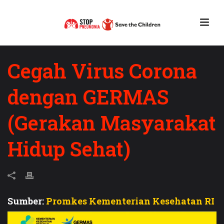
Cegah Virus Corona
dengan GERMAS
(Gerakan Masyarakat
Hidup Sehat)
Sumber:
Promkes Kementerian Kesehatan RI