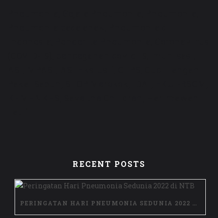
Pneumonia, Gejala Pneumonia, Pneumonia,
Pneumonia pada anak, Pneumonia di
indonesia, Penderita Pneumonia, Coronavirus
(COVID-19), pencegahan covid 19,Imunisasi,
ASI, MPASI, ASI Ekslusif, CTPS, Cuci Tangan
Pakai Sabun, STOP Merokok, IDAI, FKUI-RSCM,
KEMENKES, Save the Children, Harimawan
Latif
RECENT POSTS
PERINGATAN HARI PNEUMONIA SEDUNIA 2022 DI NTB