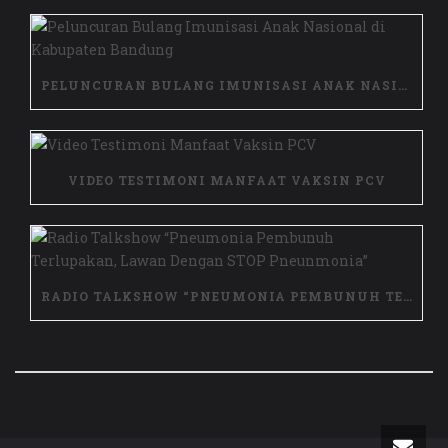
PELUNCURAN BULANG IMUNISASI ANAK NASIONAL DI KABUPATEN BANDUNG
VIDEO TESTIMONI MANFAAT VAKSIN PCV
RADIO TALKSHOW “PNEUMONIA PEMBUNUH TERLUPAKAN, LAWAN DENGAN STOP PNEUNMONIA”