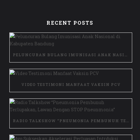
RECENT POSTS
PELUNCURAN BULANG IMUNISASI ANAK NASIONAL DI KABUPATEN BANDUNG
VIDEO TESTIMONI MANFAAT VAKSIN PCV
RADIO TALKSHOW “PNEUMONIA PEMBUNUH TERLUPAKAN, LAWAN DENGAN STOP PNEUNMONIA”