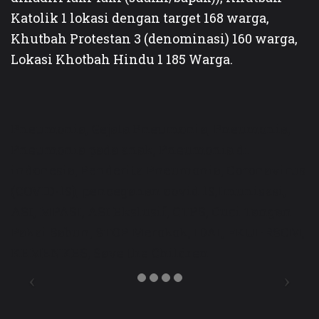
Katolik 1 lokasi dengan target 168 warga,
Khutbah Protestan 3 (denominasi) 160 warga,
Lokasi Khotbah Hindu 1 185 Warga.
Pneumonia, Gejala Pneumonia, Pneumonia,
Pneumonia pada anak, Pneumonia di
indonesia, Penderita Pneumonia, Coronavirus
(COVID-19), pencegahan covid 19,Imunisasi,
ASI, MPASI, ASI Ekslusif, CTPS, Cuci Tangan
Pakai Sabun, STOP Merokok, IDAI, FKUI-RSCM,
KEMENKES, Save the Children