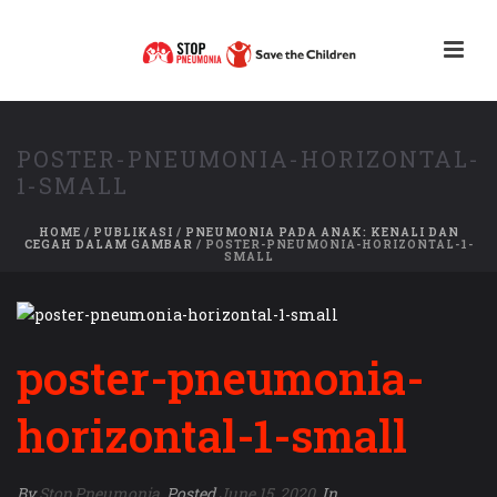
POSTER-PNEUMONIA-HORIZONTAL-
1-SMALL
HOME
/
PUBLIKASI
/
PNEUMONIA PADA ANAK: KENALI DAN
CEGAH DALAM GAMBAR
/ POSTER-PNEUMONIA-HORIZONTAL-1-
SMALL
poster-pneumonia-
horizontal-1-small
By
Stop Pneumonia
Posted
June 15, 2020
In