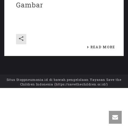
Gambar
Penjelasan Pneumonia Pada Anak dalam
Gambar agar mudah dipahami
READ MORE
Situs Stoppneumonia.id di bawah pengelolaan Yayasan Save the
Children Indonesia (https://savethechildren.or.id/)