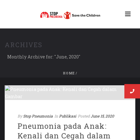
ARCHIVES
Monthly Archive for: "June, 2020"
HOME
/
By
Stop Pneumonia
In
Publikasi
Posted
June 15, 2020
Pneumonia pada Anak:
Kenali dan Cegah dalam