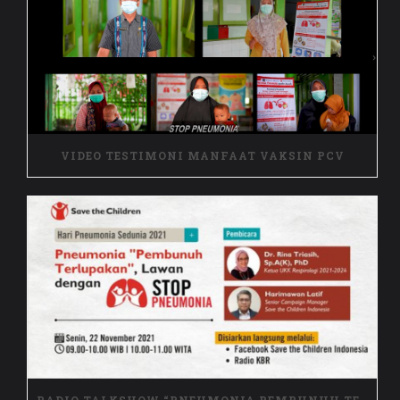
VIDEO TESTIMONI MANFAAT VAKSIN PCV
RADIO TALKSHOW “PNEUMONIA PEMBUNUH TERLUPAKAN, LAWAN DENGAN STOP PNEUNMONIA”