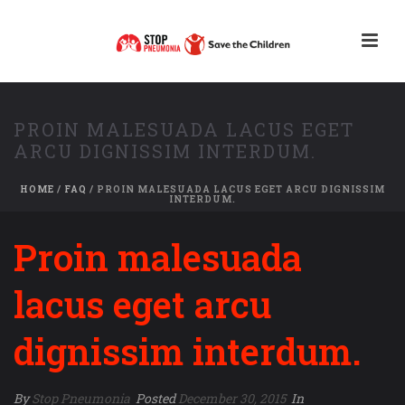
PROIN MALESUADA LACUS EGET
ARCU DIGNISSIM INTERDUM.
HOME
/
FAQ
/ PROIN MALESUADA LACUS EGET ARCU DIGNISSIM
INTERDUM.
Proin malesuada
lacus eget arcu
dignissim interdum.
By
Stop Pneumonia
Posted
December 30, 2015
In