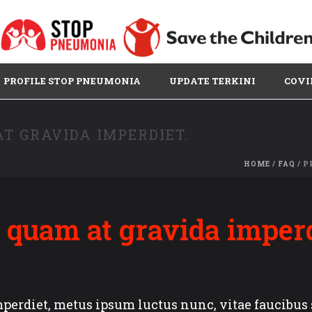
PROFILE STOP PNEUMONIA
UPDATE TERKINI
COVI
T GRAVIDA IMPERDIET.
HOME
/
FAQ
/ P
 quam at gravida imperd
perdiet, metus ipsum luctus nunc, vitae faucibus s