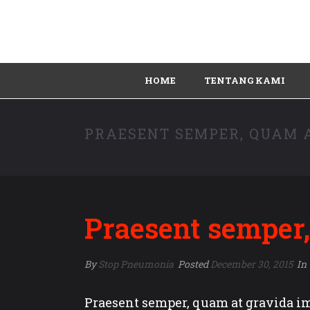
HOME
TENTANG KAMI
PRAESENT SEMPER, QUAM A
Praesent semper,
By
Stop Pneumonia
Posted
December 30, 2015
In
Praesent semper, quam at gravida im