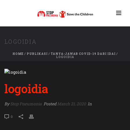
LOGOIDIA
HOME
/
PUBLIKASI
/
TANYA-JAWAB COVID-19 DARI IDAI
/
LOGOIDIA
logoidia
By
Stop Pneumonia
Posted
March 21, 2020
In
0