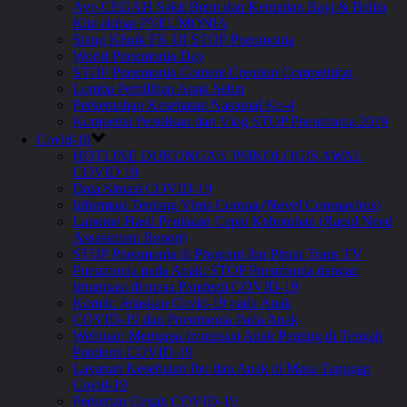
Ayo CEGAH Sakit Berat dan Kematian Bayi & Balita
Kita akibat PNEUMONIA
Siang Klinik FK UI STOP Pneumonia
World Pneumonia Day
STOP Pneumonia Content Creation Competition
Lomba Pemilihan Anak Sehat
Perkemahan Kesehatan Nasional Ke-4
Kompetisi Penulisan dan Vlog STOP Pneumonia 2019
Covid-19
HOTLINE DUKUNGAN PSIKOLOGIS AWAL
COVID 19
Data Situasi COVID-19
Informasi Tentang Virus Corona (Novel Coronavirus)
Laporan Hasil Penilaian Cepat Kebutuhan (Rapid Need
Assassment Report)
STOP Pneumonia di Program Ibu Pintar Trans TV
Pneumonia pada Anak: STOP Pneumonia dengan
Imunisasi di masa Pandemi COVID-19
Komik: Jelaskan Covid-19 pada Anak
COVID-19 dan Pneumonia Pada Anak
Webinar: Mengapa Imunisasi Anak Penting di Tengah
Pandemi COVID-19
Layanan Kesehatan Ibu dan Anak di Masa Tanggap
Covid-19
Pedoman Cegah COVID-19