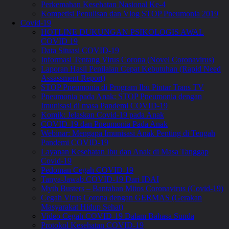
Perkemahan Kesehatan Nasional Ke-4
Kompetisi Penulisan dan Vlog STOP Pneumonia 2019
Covid-19
HOTLINE DUKUNGAN PSIKOLOGIS AWAL
COVID 19
Data Situasi COVID-19
Informasi Tentang Virus Corona (Novel Coronavirus)
Laporan Hasil Penilaian Cepat Kebutuhan (Rapid Need
Assassment Report)
STOP Pneumonia di Program Ibu Pintar Trans TV
Pneumonia pada Anak: STOP Pneumonia dengan
Imunisasi di masa Pandemi COVID-19
Komik: Jelaskan Covid-19 pada Anak
COVID-19 dan Pneumonia Pada Anak
Webinar: Mengapa Imunisasi Anak Penting di Tengah
Pandemi COVID-19
Layanan Kesehatan Ibu dan Anak di Masa Tanggap
Covid-19
Pedoman Cegah COVID-19
Tanya-Jawab COVID-19 Dari IDAI
Myth Busters – Bantahan Mitos Coronavirus (Covid-19)
Cegah Virus Corona dengan GERMAS (Gerakan
Masyarakat Hidup Sehat)
Video Cegah COVID-19 Dalam Bahasa Sunda
Protokol Kesehatan COVID-19