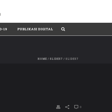
D-19
PUBLIKASI DIGITAL
HOME
/
SLIDE57
/ SLIDE57
0