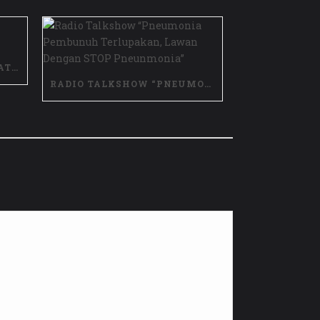
VIDEO TESTIMONI MANFAAT VAKSIN PCV
RADIO TALKSHOW “PNEUMONIA PEMBUNUH TERLUPAKAN, LAWAN DENGAN STOP PNEUNMONIA”