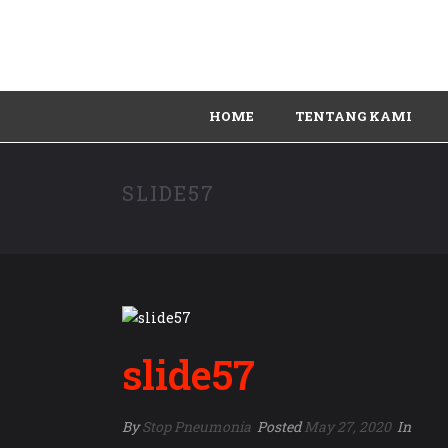
HOME
TENTANG KAMI
SLIDE57
slide57
By
Stop Pneumonia
Posted
May 27, 2020
In