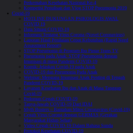
Perkemahan Kesehatan Nasional Ke-4
Kompetisi Penulisan dan Vlog STOP Pneumonia 2019
Covid-19
HOTLINE DUKUNGAN PSIKOLOGIS AWAL
COVID 19
Data Situasi COVID-19
Informasi Tentang Virus Corona (Novel Coronavirus)
Laporan Hasil Penilaian Cepat Kebutuhan (Rapid Need
Assassment Report)
STOP Pneumonia di Program Ibu Pintar Trans TV
Pneumonia pada Anak: STOP Pneumonia dengan
Imunisasi di masa Pandemi COVID-19
Komik: Jelaskan Covid-19 pada Anak
COVID-19 dan Pneumonia Pada Anak
Webinar: Mengapa Imunisasi Anak Penting di Tengah
Pandemi COVID-19
Layanan Kesehatan Ibu dan Anak di Masa Tanggap
Covid-19
Pedoman Cegah COVID-19
Tanya-Jawab COVID-19 Dari IDAI
Myth Busters – Bantahan Mitos Coronavirus (Covid-19)
Cegah Virus Corona dengan GERMAS (Gerakan
Masyarakat Hidup Sehat)
Video Cegah COVID-19 Dalam Bahasa Sunda
Protokol Kesehatan COVID-19