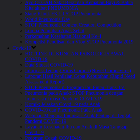
Ayo CEGAH Sakit Berat dan Kematian Bayi & Balita
Kita akibat PNEUMONIA
Siang Klinik FK UI STOP Pneumonia
World Pneumonia Day
STOP Pneumonia Content Creation Competition
Lomba Pemilihan Anak Sehat
Perkemahan Kesehatan Nasional Ke-4
Kompetisi Penulisan dan Vlog STOP Pneumonia 2019
Covid-19
HOTLINE DUKUNGAN PSIKOLOGIS AWAL
COVID 19
Data Situasi COVID-19
Informasi Tentang Virus Corona (Novel Coronavirus)
Laporan Hasil Penilaian Cepat Kebutuhan (Rapid Need
Assassment Report)
STOP Pneumonia di Program Ibu Pintar Trans TV
Pneumonia pada Anak: STOP Pneumonia dengan
Imunisasi di masa Pandemi COVID-19
Komik: Jelaskan Covid-19 pada Anak
COVID-19 dan Pneumonia Pada Anak
Webinar: Mengapa Imunisasi Anak Penting di Tengah
Pandemi COVID-19
Layanan Kesehatan Ibu dan Anak di Masa Tanggap
Covid-19
Pedoman Cegah COVID-19