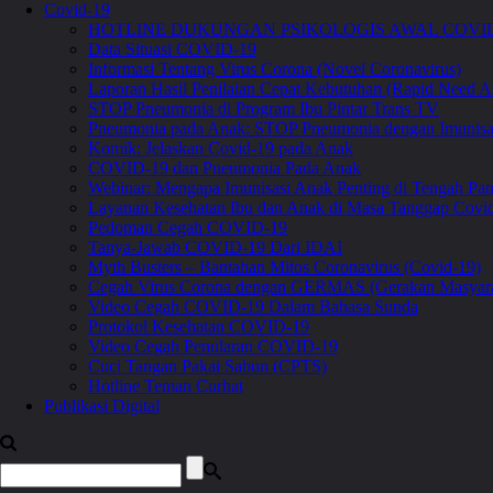
Covid-19
HOTLINE DUKUNGAN PSIKOLOGIS AWAL COVID
Data Situasi COVID-19
Informasi Tentang Virus Corona (Novel Coronavirus)
Laporan Hasil Penilaian Cepat Kebutuhan (Rapid Need A
STOP Pneumonia di Program Ibu Pintar Trans TV
Pneumonia pada Anak: STOP Pneumonia dengan Imunis
Komik: Jelaskan Covid-19 pada Anak
COVID-19 dan Pneumonia Pada Anak
Webinar: Mengapa Imunisasi Anak Penting di Tengah 
Layanan Kesehatan Ibu dan Anak di Masa Tanggap Covi
Pedoman Cegah COVID-19
Tanya-Jawab COVID-19 Dari IDAI
Myth Busters – Bantahan Mitos Coronavirus (Covid-19)
Cegah Virus Corona dengan GERMAS (Gerakan Masyara
Video Cegah COVID-19 Dalam Bahasa Sunda
Protokol Kesehatan COVID-19
Video Cegah Penularan COVID-19
Cuci Tangan Pakai Sabun (CPTS)
Hotline Teman Curhat
Publikasi Digital