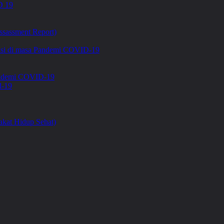
 19
ssassment Report)
asi di masa Pandemi COVID-19
Pandemi COVID-19
d-19
kat Hidup Sehat)