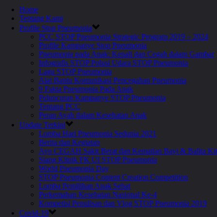
Home
Tentang Kami
Profile Stop Pneumonia
PCC STOP Pneumonia Strategic Program 2019 – 2024
Profile Kampanye Stop Pneumonia
Pneumonia pada Anak: Kenali dan Cegah dalam Gambar
Infografis STOP Polusi Udara STOP Pneumonia
Lagu STOP Pneumonia
Alat Bantu Komunikasi Pencegahan Pneumonia
9 Fakta Pneumonia Pada Anak
Peluncuran Kampanye STOP Pneumonia
Tentang PCC
Peran Ayah dalam Kesehatan Anak
Update Terkini
Lomba Hari Pneumonia Sedunia 2021
Berita dan Kegiatan
Ayo CEGAH Sakit Berat dan Kematian Bayi & Balita 
Siang Klinik FK UI STOP Pneumonia
World Pneumonia Day
STOP Pneumonia Content Creation Competition
Lomba Pemilihan Anak Sehat
Perkemahan Kesehatan Nasional Ke-4
Kompetisi Penulisan dan Vlog STOP Pneumonia 2019
Covid-19