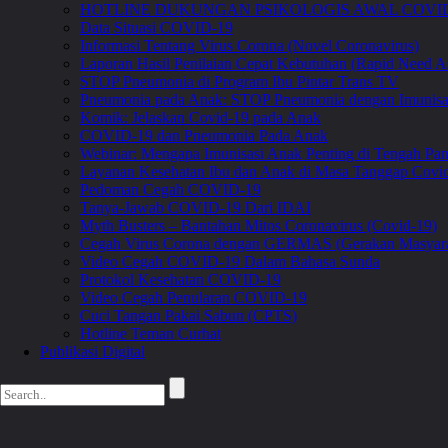
HOTLINE DUKUNGAN PSIKOLOGIS AWAL COVID
Data Situasi COVID-19
Informasi Tentang Virus Corona (Novel Coronavirus)
Laporan Hasil Penilaian Cepat Kebutuhan (Rapid Need A
STOP Pneumonia di Program Ibu Pintar Trans TV
Pneumonia pada Anak: STOP Pneumonia dengan Imunis
Komik: Jelaskan Covid-19 pada Anak
COVID-19 dan Pneumonia Pada Anak
Webinar: Mengapa Imunisasi Anak Penting di Tengah 
Layanan Kesehatan Ibu dan Anak di Masa Tanggap Covi
Pedoman Cegah COVID-19
Tanya-Jawab COVID-19 Dari IDAI
Myth Busters – Bantahan Mitos Coronavirus (Covid-19)
Cegah Virus Corona dengan GERMAS (Gerakan Masyara
Video Cegah COVID-19 Dalam Bahasa Sunda
Protokol Kesehatan COVID-19
Video Cegah Penularan COVID-19
Cuci Tangan Pakai Sabun (CPTS)
Hotline Teman Curhat
Publikasi Digital