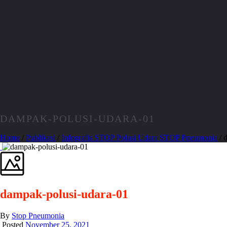
DAMPAK-POLUSI-UDARA-01
Home
/
Publikasi
/
Infografis STOP Polusi Udara STOP Pneumonia
/ 
dampak-polusi-udara-01
By
Stop Pneumonia
Posted
November 25, 2021