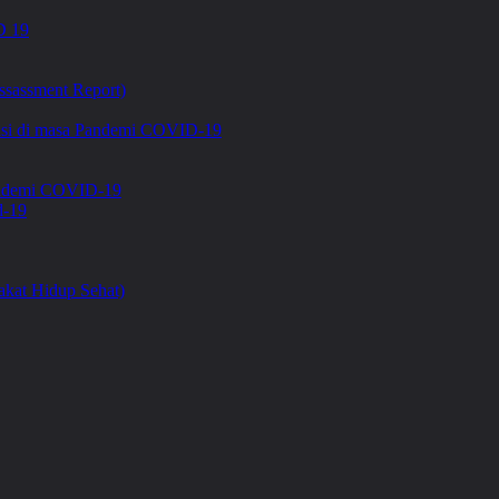
 19
ssassment Report)
asi di masa Pandemi COVID-19
Pandemi COVID-19
d-19
kat Hidup Sehat)