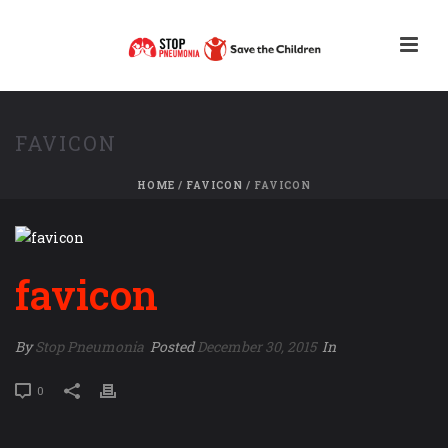
FAVICON
HOME
/
FAVICON
/ FAVICON
favicon
By
Stop Pneumonia
Posted
December 30, 2015
In
0