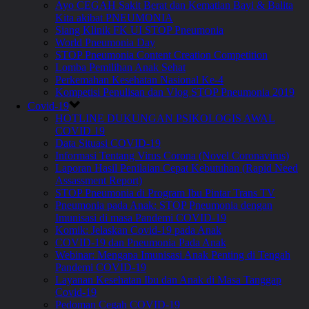
Ayo CEGAH Sakit Berat dan Kematian Bayi & Balita
Kita akibat PNEUMONIA
Siang Klinik FK UI STOP Pneumonia
World Pneumonia Day
STOP Pneumonia Content Creation Competition
Lomba Pemilihan Anak Sehat
Perkemahan Kesehatan Nasional Ke-4
Kompetisi Penulisan dan Vlog STOP Pneumonia 2019
Covid-19
HOTLINE DUKUNGAN PSIKOLOGIS AWAL
COVID 19
Data Situasi COVID-19
Informasi Tentang Virus Corona (Novel Coronavirus)
Laporan Hasil Penilaian Cepat Kebutuhan (Rapid Need
Assassment Report)
STOP Pneumonia di Program Ibu Pintar Trans TV
Pneumonia pada Anak: STOP Pneumonia dengan
Imunisasi di masa Pandemi COVID-19
Komik: Jelaskan Covid-19 pada Anak
COVID-19 dan Pneumonia Pada Anak
Webinar: Mengapa Imunisasi Anak Penting di Tengah
Pandemi COVID-19
Layanan Kesehatan Ibu dan Anak di Masa Tanggap
Covid-19
Pedoman Cegah COVID-19