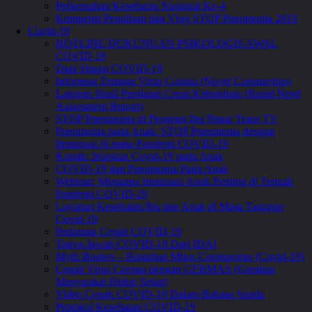
Perkemahan Kesehatan Nasional Ke-4
Kompetisi Penulisan dan Vlog STOP Pneumonia 2019
Covid-19
HOTLINE DUKUNGAN PSIKOLOGIS AWAL
COVID 19
Data Situasi COVID-19
Informasi Tentang Virus Corona (Novel Coronavirus)
Laporan Hasil Penilaian Cepat Kebutuhan (Rapid Need
Assassment Report)
STOP Pneumonia di Program Ibu Pintar Trans TV
Pneumonia pada Anak: STOP Pneumonia dengan
Imunisasi di masa Pandemi COVID-19
Komik: Jelaskan Covid-19 pada Anak
COVID-19 dan Pneumonia Pada Anak
Webinar: Mengapa Imunisasi Anak Penting di Tengah
Pandemi COVID-19
Layanan Kesehatan Ibu dan Anak di Masa Tanggap
Covid-19
Pedoman Cegah COVID-19
Tanya-Jawab COVID-19 Dari IDAI
Myth Busters – Bantahan Mitos Coronavirus (Covid-19)
Cegah Virus Corona dengan GERMAS (Gerakan
Masyarakat Hidup Sehat)
Video Cegah COVID-19 Dalam Bahasa Sunda
Protokol Kesehatan COVID-19