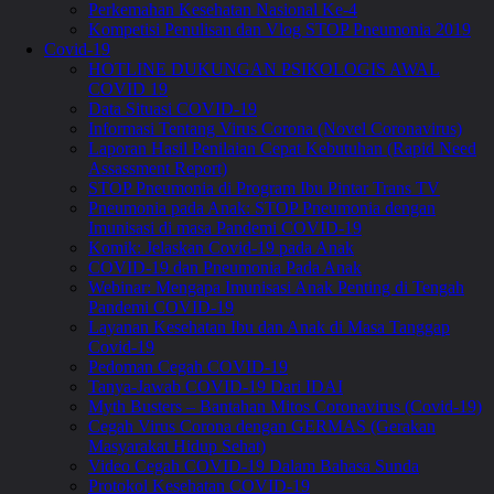
Perkemahan Kesehatan Nasional Ke-4
Kompetisi Penulisan dan Vlog STOP Pneumonia 2019
Covid-19
HOTLINE DUKUNGAN PSIKOLOGIS AWAL
COVID 19
Data Situasi COVID-19
Informasi Tentang Virus Corona (Novel Coronavirus)
Laporan Hasil Penilaian Cepat Kebutuhan (Rapid Need
Assassment Report)
STOP Pneumonia di Program Ibu Pintar Trans TV
Pneumonia pada Anak: STOP Pneumonia dengan
Imunisasi di masa Pandemi COVID-19
Komik: Jelaskan Covid-19 pada Anak
COVID-19 dan Pneumonia Pada Anak
Webinar: Mengapa Imunisasi Anak Penting di Tengah
Pandemi COVID-19
Layanan Kesehatan Ibu dan Anak di Masa Tanggap
Covid-19
Pedoman Cegah COVID-19
Tanya-Jawab COVID-19 Dari IDAI
Myth Busters – Bantahan Mitos Coronavirus (Covid-19)
Cegah Virus Corona dengan GERMAS (Gerakan
Masyarakat Hidup Sehat)
Video Cegah COVID-19 Dalam Bahasa Sunda
Protokol Kesehatan COVID-19