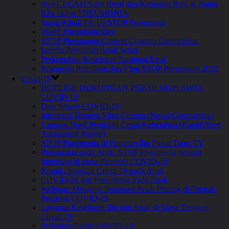
Ayo CEGAH Sakit Berat dan Kematian Bayi & Balita
Kita akibat PNEUMONIA
Siang Klinik FK UI STOP Pneumonia
World Pneumonia Day
STOP Pneumonia Content Creation Competition
Lomba Pemilihan Anak Sehat
Perkemahan Kesehatan Nasional Ke-4
Kompetisi Penulisan dan Vlog STOP Pneumonia 2019
Covid-19
HOTLINE DUKUNGAN PSIKOLOGIS AWAL
COVID 19
Data Situasi COVID-19
Informasi Tentang Virus Corona (Novel Coronavirus)
Laporan Hasil Penilaian Cepat Kebutuhan (Rapid Need
Assassment Report)
STOP Pneumonia di Program Ibu Pintar Trans TV
Pneumonia pada Anak: STOP Pneumonia dengan
Imunisasi di masa Pandemi COVID-19
Komik: Jelaskan Covid-19 pada Anak
COVID-19 dan Pneumonia Pada Anak
Webinar: Mengapa Imunisasi Anak Penting di Tengah
Pandemi COVID-19
Layanan Kesehatan Ibu dan Anak di Masa Tanggap
Covid-19
Pedoman Cegah COVID-19