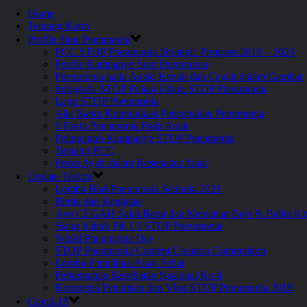
Home
Tentang Kami
Profile Stop Pneumonia
PCC STOP Pneumonia Strategic Program 2019 – 2024
Profile Kampanye Stop Pneumonia
Pneumonia pada Anak: Kenali dan Cegah dalam Gambar
Infografis STOP Polusi Udara STOP Pneumonia
Lagu STOP Pneumonia
Alat Bantu Komunikasi Pencegahan Pneumonia
9 Fakta Pneumonia Pada Anak
Peluncuran Kampanye STOP Pneumonia
Tentang PCC
Peran Ayah dalam Kesehatan Anak
Update Terkini
Lomba Hari Pneumonia Sedunia 2021
Berita dan Kegiatan
Ayo CEGAH Sakit Berat dan Kematian Bayi & Balita 
Siang Klinik FK UI STOP Pneumonia
World Pneumonia Day
STOP Pneumonia Content Creation Competition
Lomba Pemilihan Anak Sehat
Perkemahan Kesehatan Nasional Ke-4
Kompetisi Penulisan dan Vlog STOP Pneumonia 2019
Covid-19