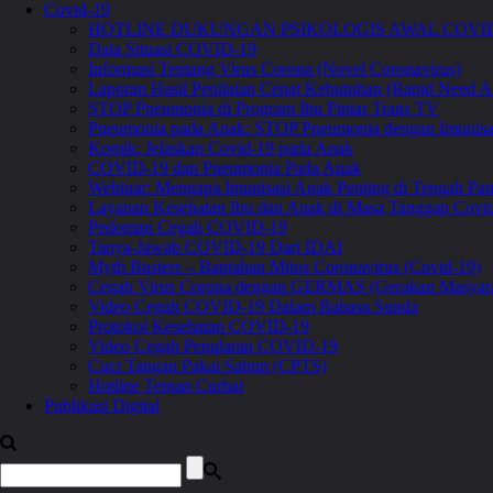
Covid-19
HOTLINE DUKUNGAN PSIKOLOGIS AWAL COVID
Data Situasi COVID-19
Informasi Tentang Virus Corona (Novel Coronavirus)
Laporan Hasil Penilaian Cepat Kebutuhan (Rapid Need A
STOP Pneumonia di Program Ibu Pintar Trans TV
Pneumonia pada Anak: STOP Pneumonia dengan Imunis
Komik: Jelaskan Covid-19 pada Anak
COVID-19 dan Pneumonia Pada Anak
Webinar: Mengapa Imunisasi Anak Penting di Tengah 
Layanan Kesehatan Ibu dan Anak di Masa Tanggap Covi
Pedoman Cegah COVID-19
Tanya-Jawab COVID-19 Dari IDAI
Myth Busters – Bantahan Mitos Coronavirus (Covid-19)
Cegah Virus Corona dengan GERMAS (Gerakan Masyara
Video Cegah COVID-19 Dalam Bahasa Sunda
Protokol Kesehatan COVID-19
Video Cegah Penularan COVID-19
Cuci Tangan Pakai Sabun (CPTS)
Hotline Teman Curhat
Publikasi Digital