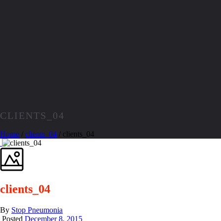
CLIENTS_04
Home
/
clients_04
/ clients_04
clients_04
By
Stop Pneumonia
Posted
December 8, 2015