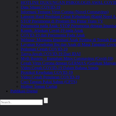
HOTLINE DUKUNGAN PSIKOLOGIS AWAL COVID
Data Situasi COVID-19
Informasi Tentang Virus Corona (Novel Coronavirus)
Laporan Hasil Penilaian Cepat Kebutuhan (Rapid Need A
STOP Pneumonia di Program Ibu Pintar Trans TV
Pneumonia pada Anak: STOP Pneumonia dengan Imunis
Komik: Jelaskan Covid-19 pada Anak
COVID-19 dan Pneumonia Pada Anak
Webinar: Mengapa Imunisasi Anak Penting di Tengah 
Layanan Kesehatan Ibu dan Anak di Masa Tanggap Covi
Pedoman Cegah COVID-19
Tanya-Jawab COVID-19 Dari IDAI
Myth Busters – Bantahan Mitos Coronavirus (Covid-19)
Cegah Virus Corona dengan GERMAS (Gerakan Masyara
Video Cegah COVID-19 Dalam Bahasa Sunda
Protokol Kesehatan COVID-19
Video Cegah Penularan COVID-19
Cuci Tangan Pakai Sabun (CPTS)
Hotline Teman Curhat
Publikasi Digital