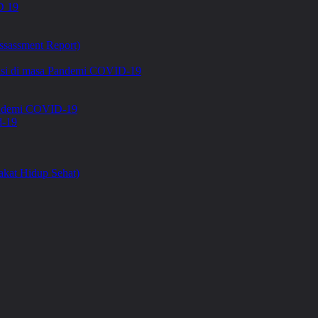
 19
ssassment Report)
asi di masa Pandemi COVID-19
Pandemi COVID-19
d-19
kat Hidup Sehat)