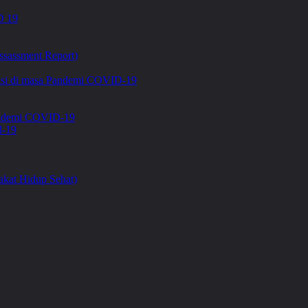
 19
ssassment Report)
asi di masa Pandemi COVID-19
Pandemi COVID-19
d-19
kat Hidup Sehat)