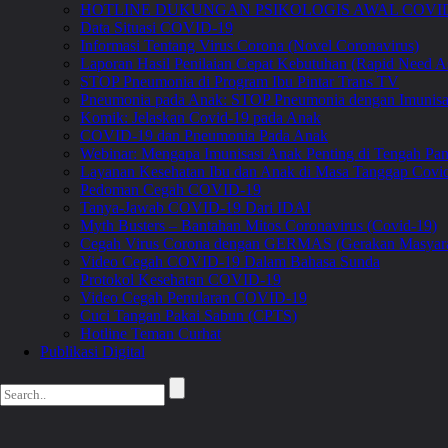
HOTLINE DUKUNGAN PSIKOLOGIS AWAL COVID
Data Situasi COVID-19
Informasi Tentang Virus Corona (Novel Coronavirus)
Laporan Hasil Penilaian Cepat Kebutuhan (Rapid Need A
STOP Pneumonia di Program Ibu Pintar Trans TV
Pneumonia pada Anak: STOP Pneumonia dengan Imunis
Komik: Jelaskan Covid-19 pada Anak
COVID-19 dan Pneumonia Pada Anak
Webinar: Mengapa Imunisasi Anak Penting di Tengah 
Layanan Kesehatan Ibu dan Anak di Masa Tanggap Covi
Pedoman Cegah COVID-19
Tanya-Jawab COVID-19 Dari IDAI
Myth Busters – Bantahan Mitos Coronavirus (Covid-19)
Cegah Virus Corona dengan GERMAS (Gerakan Masyara
Video Cegah COVID-19 Dalam Bahasa Sunda
Protokol Kesehatan COVID-19
Video Cegah Penularan COVID-19
Cuci Tangan Pakai Sabun (CPTS)
Hotline Teman Curhat
Publikasi Digital