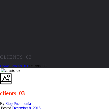
CLIENTS_03
Home
/
clients_03
/ clients_03
clients_03
By
Stop Pneumonia
Posted
December 8, 2015