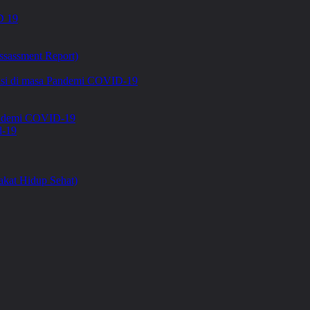
 19
ssassment Report)
asi di masa Pandemi COVID-19
Pandemi COVID-19
d-19
kat Hidup Sehat)