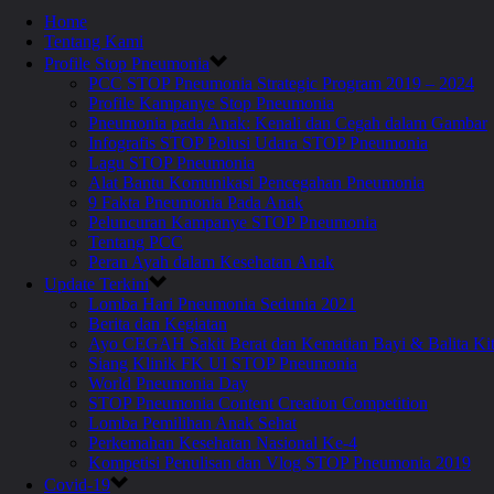
Home
Tentang Kami
Profile Stop Pneumonia
PCC STOP Pneumonia Strategic Program 2019 – 2024
Profile Kampanye Stop Pneumonia
Pneumonia pada Anak: Kenali dan Cegah dalam Gambar
Infografis STOP Polusi Udara STOP Pneumonia
Lagu STOP Pneumonia
Alat Bantu Komunikasi Pencegahan Pneumonia
9 Fakta Pneumonia Pada Anak
Peluncuran Kampanye STOP Pneumonia
Tentang PCC
Peran Ayah dalam Kesehatan Anak
Update Terkini
Lomba Hari Pneumonia Sedunia 2021
Berita dan Kegiatan
Ayo CEGAH Sakit Berat dan Kematian Bayi & Balita 
Siang Klinik FK UI STOP Pneumonia
World Pneumonia Day
STOP Pneumonia Content Creation Competition
Lomba Pemilihan Anak Sehat
Perkemahan Kesehatan Nasional Ke-4
Kompetisi Penulisan dan Vlog STOP Pneumonia 2019
Covid-19