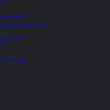
 19
ssassment Report)
asi di masa Pandemi COVID-19
Pandemi COVID-19
d-19
kat Hidup Sehat)