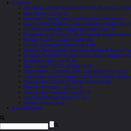
Covid-19
HOTLINE DUKUNGAN PSIKOLOGIS AWAL COVID
Data Situasi COVID-19
Informasi Tentang Virus Corona (Novel Coronavirus)
Laporan Hasil Penilaian Cepat Kebutuhan (Rapid Need A
STOP Pneumonia di Program Ibu Pintar Trans TV
Pneumonia pada Anak: STOP Pneumonia dengan Imunis
Komik: Jelaskan Covid-19 pada Anak
COVID-19 dan Pneumonia Pada Anak
Webinar: Mengapa Imunisasi Anak Penting di Tengah 
Layanan Kesehatan Ibu dan Anak di Masa Tanggap Covi
Pedoman Cegah COVID-19
Tanya-Jawab COVID-19 Dari IDAI
Myth Busters – Bantahan Mitos Coronavirus (Covid-19)
Cegah Virus Corona dengan GERMAS (Gerakan Masyara
Video Cegah COVID-19 Dalam Bahasa Sunda
Protokol Kesehatan COVID-19
Video Cegah Penularan COVID-19
Cuci Tangan Pakai Sabun (CPTS)
Hotline Teman Curhat
Publikasi Digital