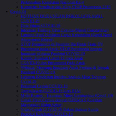
Perkemahan Kesehatan Nasional Ke-4
Kompetisi Penulisan dan Vlog STOP Pneumonia 2019
Covid-19
HOTLINE DUKUNGAN PSIKOLOGIS AWAL
COVID 19
Data Situasi COVID-19
Informasi Tentang Virus Corona (Novel Coronavirus)
Laporan Hasil Penilaian Cepat Kebutuhan (Rapid Need
Assassment Report)
STOP Pneumonia di Program Ibu Pintar Trans TV
Pneumonia pada Anak: STOP Pneumonia dengan
Imunisasi di masa Pandemi COVID-19
Komik: Jelaskan Covid-19 pada Anak
COVID-19 dan Pneumonia Pada Anak
Webinar: Mengapa Imunisasi Anak Penting di Tengah
Pandemi COVID-19
Layanan Kesehatan Ibu dan Anak di Masa Tanggap
Covid-19
Pedoman Cegah COVID-19
Tanya-Jawab COVID-19 Dari IDAI
Myth Busters – Bantahan Mitos Coronavirus (Covid-19)
Cegah Virus Corona dengan GERMAS (Gerakan
Masyarakat Hidup Sehat)
Video Cegah COVID-19 Dalam Bahasa Sunda
Protokol Kesehatan COVID-19