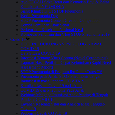
Ayo CEGAH Sakit Berat dan Kematian Bayi & Balita
Kita akibat PNEUMONIA
Siang Klinik FK UI STOP Pneumonia
World Pneumonia Day
STOP Pneumonia Content Creation Competition
Lomba Pemilihan Anak Sehat
Perkemahan Kesehatan Nasional Ke-4
Kompetisi Penulisan dan Vlog STOP Pneumonia 2019
Covid-19
HOTLINE DUKUNGAN PSIKOLOGIS AWAL
COVID 19
Data Situasi COVID-19
Informasi Tentang Virus Corona (Novel Coronavirus)
Laporan Hasil Penilaian Cepat Kebutuhan (Rapid Need
Assassment Report)
STOP Pneumonia di Program Ibu Pintar Trans TV
Pneumonia pada Anak: STOP Pneumonia dengan
Imunisasi di masa Pandemi COVID-19
Komik: Jelaskan Covid-19 pada Anak
COVID-19 dan Pneumonia Pada Anak
Webinar: Mengapa Imunisasi Anak Penting di Tengah
Pandemi COVID-19
Layanan Kesehatan Ibu dan Anak di Masa Tanggap
Covid-19
Pedoman Cegah COVID-19