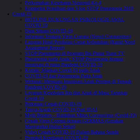
Perkemahan Kesehatan Nasional Ke-4
Kompetisi Penulisan dan Vlog STOP Pneumonia 2019
Covid-19
HOTLINE DUKUNGAN PSIKOLOGIS AWAL
COVID 19
Data Situasi COVID-19
Informasi Tentang Virus Corona (Novel Coronavirus)
Laporan Hasil Penilaian Cepat Kebutuhan (Rapid Need
Assassment Report)
STOP Pneumonia di Program Ibu Pintar Trans TV
Pneumonia pada Anak: STOP Pneumonia dengan
Imunisasi di masa Pandemi COVID-19
Komik: Jelaskan Covid-19 pada Anak
COVID-19 dan Pneumonia Pada Anak
Webinar: Mengapa Imunisasi Anak Penting di Tengah
Pandemi COVID-19
Layanan Kesehatan Ibu dan Anak di Masa Tanggap
Covid-19
Pedoman Cegah COVID-19
Tanya-Jawab COVID-19 Dari IDAI
Myth Busters – Bantahan Mitos Coronavirus (Covid-19)
Cegah Virus Corona dengan GERMAS (Gerakan
Masyarakat Hidup Sehat)
Video Cegah COVID-19 Dalam Bahasa Sunda
Protokol Kesehatan COVID-19