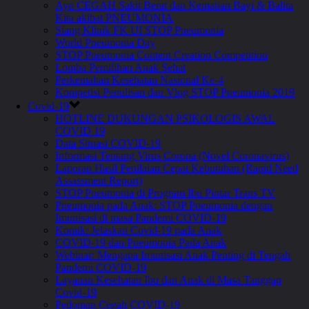
Ayo CEGAH Sakit Berat dan Kematian Bayi & Balita
Kita akibat PNEUMONIA
Siang Klinik FK UI STOP Pneumonia
World Pneumonia Day
STOP Pneumonia Content Creation Competition
Lomba Pemilihan Anak Sehat
Perkemahan Kesehatan Nasional Ke-4
Kompetisi Penulisan dan Vlog STOP Pneumonia 2019
Covid-19
HOTLINE DUKUNGAN PSIKOLOGIS AWAL
COVID 19
Data Situasi COVID-19
Informasi Tentang Virus Corona (Novel Coronavirus)
Laporan Hasil Penilaian Cepat Kebutuhan (Rapid Need
Assassment Report)
STOP Pneumonia di Program Ibu Pintar Trans TV
Pneumonia pada Anak: STOP Pneumonia dengan
Imunisasi di masa Pandemi COVID-19
Komik: Jelaskan Covid-19 pada Anak
COVID-19 dan Pneumonia Pada Anak
Webinar: Mengapa Imunisasi Anak Penting di Tengah
Pandemi COVID-19
Layanan Kesehatan Ibu dan Anak di Masa Tanggap
Covid-19
Pedoman Cegah COVID-19