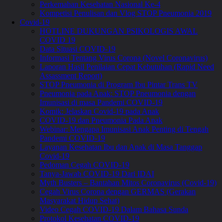
Perkemahan Kesehatan Nasional Ke-4
Kompetisi Penulisan dan Vlog STOP Pneumonia 2019
Covid-19
HOTLINE DUKUNGAN PSIKOLOGIS AWAL
COVID 19
Data Situasi COVID-19
Informasi Tentang Virus Corona (Novel Coronavirus)
Laporan Hasil Penilaian Cepat Kebutuhan (Rapid Need
Assassment Report)
STOP Pneumonia di Program Ibu Pintar Trans TV
Pneumonia pada Anak: STOP Pneumonia dengan
Imunisasi di masa Pandemi COVID-19
Komik: Jelaskan Covid-19 pada Anak
COVID-19 dan Pneumonia Pada Anak
Webinar: Mengapa Imunisasi Anak Penting di Tengah
Pandemi COVID-19
Layanan Kesehatan Ibu dan Anak di Masa Tanggap
Covid-19
Pedoman Cegah COVID-19
Tanya-Jawab COVID-19 Dari IDAI
Myth Busters – Bantahan Mitos Coronavirus (Covid-19)
Cegah Virus Corona dengan GERMAS (Gerakan
Masyarakat Hidup Sehat)
Video Cegah COVID-19 Dalam Bahasa Sunda
Protokol Kesehatan COVID-19