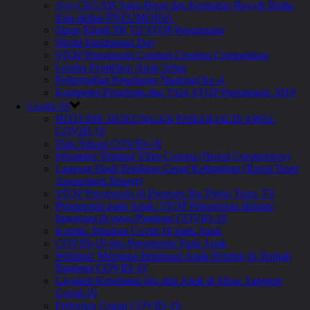
Ayo CEGAH Sakit Berat dan Kematian Bayi & Balita
Kita akibat PNEUMONIA
Siang Klinik FK UI STOP Pneumonia
World Pneumonia Day
STOP Pneumonia Content Creation Competition
Lomba Pemilihan Anak Sehat
Perkemahan Kesehatan Nasional Ke-4
Kompetisi Penulisan dan Vlog STOP Pneumonia 2019
Covid-19
HOTLINE DUKUNGAN PSIKOLOGIS AWAL
COVID 19
Data Situasi COVID-19
Informasi Tentang Virus Corona (Novel Coronavirus)
Laporan Hasil Penilaian Cepat Kebutuhan (Rapid Need
Assassment Report)
STOP Pneumonia di Program Ibu Pintar Trans TV
Pneumonia pada Anak: STOP Pneumonia dengan
Imunisasi di masa Pandemi COVID-19
Komik: Jelaskan Covid-19 pada Anak
COVID-19 dan Pneumonia Pada Anak
Webinar: Mengapa Imunisasi Anak Penting di Tengah
Pandemi COVID-19
Layanan Kesehatan Ibu dan Anak di Masa Tanggap
Covid-19
Pedoman Cegah COVID-19