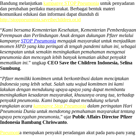
Bandung melanjutkan
kampanye STOP Pneumonia
untuk penyadaran
dan perubahan perilaku masyarakat. Berbagai bentuk materi
komunikasi edukasi dan informasi dapat diunduh di
http://stoppneumonia.savethechildren.or.id
“
Kami bersama Kementerian Kesehatan, Kementerian Pemberdayaan
Perempuan dan Perlindungan Anak dengan dukungan Pfizer melalui
kampanye
STOP Pneumonia
mengajak masyarakat untuk menjadikan
momen HPD yang kita peringati di tengah pandemi tahun ini, sebagai
kesempatan untuk semakin meningkatkan pemahaman mengenai
pneumonia dan mencegah lebih banyak kematian akibat penyakit
mematikan ini
.” ungkap
CEO Save the Children Indonesia, Selina
Sumbung
.
“
Pfizer memiliki komitmen untuk berkontribusi dalam menciptakan
Indonesia yang lebih sehat. Salah satu wujud komitmen ini kami
lakukan dengan mendukung upaya-upaya yang dapat membantu
meningkatkan kesadaran masyarakat, khususnya orang tua, terhadap
penyakit pneumonia. Kami bangga dapat mendukung seluruh
rangkaian acara
kampanye Stop Pneumonia
dalam peringatan Hari
Pneumonia Dunia untuk mendorong pemahaman masyarakat tentang
upaya pencegahan pneumonia
,” ujar
Public Affairs Director Pfizer
Indonesia Bambang Chriswanto
.
Pneumoni
a merupakan penyakit peradangan akut pada paru-paru yang