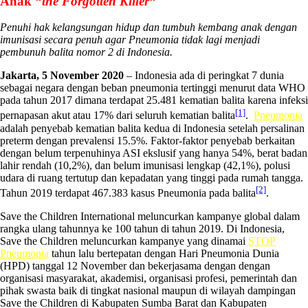
Anak “
the Forgotten Killer
“
Penuhi hak kelangsungan hidup dan tumbuh kembang anak dengan
imunisasi secara penuh agar Pneumonia tidak lagi menjadi
pembunuh balita nomor 2 di Indonesia.
Jakarta, 5 November 2020
– Indonesia ada di peringkat 7 dunia
sebagai negara dengan beban pneumonia tertinggi menurut data WHO
pada tahun 2017 dimana terdapat 25.481 kematian balita karena infeksi
[1]
pernapasan akut atau 17% dari seluruh kematian balita
.
Pneumonia
adalah penyebab kematian balita kedua di Indonesia setelah persalinan
preterm dengan prevalensi 15.5%. Faktor-faktor penyebab berkaitan
dengan belum terpenuhinya ASI ekslusif yang hanya 54%, berat badan
lahir rendah (10,2%), dan belum imunisasi lengkap (42,1%), polusi
udara di ruang tertutup dan kepadatan yang tinggi pada rumah tangga.
[2]
Tahun 2019 terdapat 467.383 kasus Pneumonia pada balita
.
Save the Children International meluncurkan kampanye global dalam
rangka ulang tahunnya ke 100 tahun di tahun 2019. Di Indonesia,
Save the Children meluncurkan kampanye yang dinamai
STOP
Pneumonia
tahun lalu bertepatan dengan Hari Pneumonia Dunia
(HPD) tanggal 12 November dan bekerjasama dengan dengan
organisasi masyarakat, akademisi, organisasi profesi, pemerintah dan
pihak swasta baik di tingkat nasional maupun di wilayah dampingan
Save the Children di Kabupaten Sumba Barat dan Kabupaten