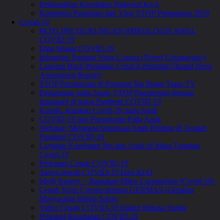
Perkemahan Kesehatan Nasional Ke-4
Kompetisi Penulisan dan Vlog STOP Pneumonia 2019
Covid-19
HOTLINE DUKUNGAN PSIKOLOGIS AWAL
COVID 19
Data Situasi COVID-19
Informasi Tentang Virus Corona (Novel Coronavirus)
Laporan Hasil Penilaian Cepat Kebutuhan (Rapid Need
Assassment Report)
STOP Pneumonia di Program Ibu Pintar Trans TV
Pneumonia pada Anak: STOP Pneumonia dengan
Imunisasi di masa Pandemi COVID-19
Komik: Jelaskan Covid-19 pada Anak
COVID-19 dan Pneumonia Pada Anak
Webinar: Mengapa Imunisasi Anak Penting di Tengah
Pandemi COVID-19
Layanan Kesehatan Ibu dan Anak di Masa Tanggap
Covid-19
Pedoman Cegah COVID-19
Tanya-Jawab COVID-19 Dari IDAI
Myth Busters – Bantahan Mitos Coronavirus (Covid-19)
Cegah Virus Corona dengan GERMAS (Gerakan
Masyarakat Hidup Sehat)
Video Cegah COVID-19 Dalam Bahasa Sunda
Protokol Kesehatan COVID-19