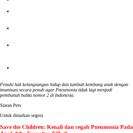
Public Affairs Director Pfizer Indonesia
Bambang
Chriswanto
Ketua UKK Respirologi IDAI
dr. Nastiti Kaswandani,
Sp.A(K)
Direktur Pencegahan dan Pengendalian Penyakit Menular
Langsung Kementerian Kesehatan Republik Indonesia
Siti
Nadia Tarmizi, M.Epid,
Direktur Kesehatan Keluarga, Kementerian Kesehatan
Republik Indonesia
Erna Mulati, M.Sc. CMFM
Penuhi hak kelangsungan hidup dan tumbuh kembang anak dengan
imunisasi secara penuh agar Pneumonia tidak lagi menjadi
pembunuh balita nomor 2 di Indonesia.
Siaran Pers
Untuk disiarkan segera
Save the Children: Kenali dan cegah Pneumonia Pada