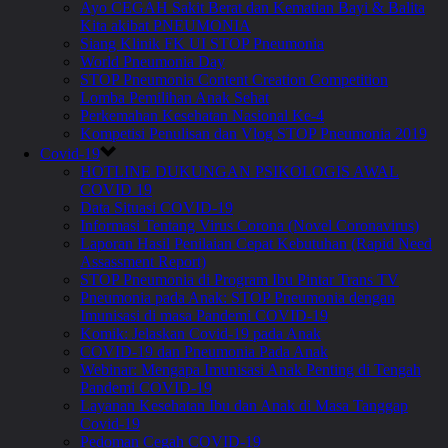
Ayo CEGAH Sakit Berat dan Kematian Bayi & Balita
Kita akibat PNEUMONIA
Siang Klinik FK UI STOP Pneumonia
World Pneumonia Day
STOP Pneumonia Content Creation Competition
Lomba Pemilihan Anak Sehat
Perkemahan Kesehatan Nasional Ke-4
Kompetisi Penulisan dan Vlog STOP Pneumonia 2019
Covid-19
HOTLINE DUKUNGAN PSIKOLOGIS AWAL
COVID 19
Data Situasi COVID-19
Informasi Tentang Virus Corona (Novel Coronavirus)
Laporan Hasil Penilaian Cepat Kebutuhan (Rapid Need
Assassment Report)
STOP Pneumonia di Program Ibu Pintar Trans TV
Pneumonia pada Anak: STOP Pneumonia dengan
Imunisasi di masa Pandemi COVID-19
Komik: Jelaskan Covid-19 pada Anak
COVID-19 dan Pneumonia Pada Anak
Webinar: Mengapa Imunisasi Anak Penting di Tengah
Pandemi COVID-19
Layanan Kesehatan Ibu dan Anak di Masa Tanggap
Covid-19
Pedoman Cegah COVID-19