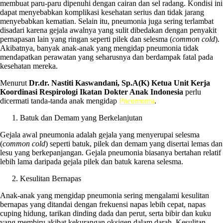
membuat paru-paru dipenuhi dengan cairan dan sel radang. Kondisi ini
dapat menyebabkan komplikasi kesehatan serius dan tidak jarang
menyebabkan kematian. Selain itu, pneumonia juga sering terlambat
disadari karena gejala awalnya yang sulit dibedakan dengan penyakit
pernapasan lain yang ringan seperti pilek dan selesma (
common cold
).
Akibatnya, banyak anak-anak yang mengidap pneumonia tidak
mendapatkan perawatan yang seharusnya dan berdampak fatal pada
kesehatan mereka.
Menurut
Dr.dr. Nastiti Kaswandani, Sp.A(K) Ketua Unit Kerja
Koordinasi Respirologi Ikatan Dokter Anak Indonesia
perlu
dicermati tanda-tanda anak mengidap
Pneumonia
.
Batuk dan Demam yang Berkelanjutan
Gejala awal pneumonia adalah gejala yang menyerupai selesma
(
common cold
) seperti batuk, pilek dan demam yang disertai lemas dan
lesu yang berkepanjangan. Gejala pneumonia biasanya bertahan relatif
lebih lama daripada gejala pilek dan batuk karena selesma.
Kesulitan Bernapas
Anak-anak yang mengidap pneumonia sering mengalami kesulitan
bernapas yang ditandai dengan frekuensi napas lebih cepat, napas
cuping hidung, tarikan dinding dada dan perut, serta bibir dan kuku
yang membiru akibat kekurangan oksigen dalam darah. Kesulitan