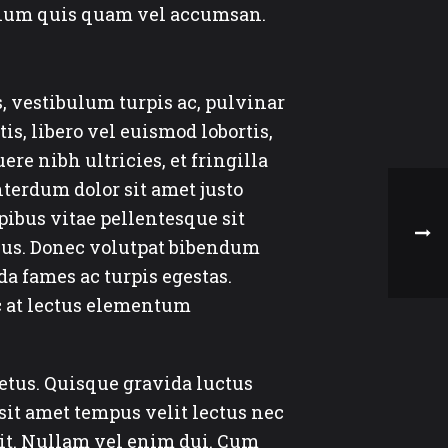
bulum quis quam vel accumsan.
s, vestibulum turpis ac, pulvinar
is, libero vel euismod lobortis,
re nibh ultricies, et fringilla
terdum dolor sit amet justo
ibus vitae pellentesque sit
bus. Donec volutpat bibendum
a fames ac turpis egestas.
c at lectus elementum
etus. Quisque gravida luctus
sit amet tempus velit lectus nec
lit. Nullam vel enim dui. Cum