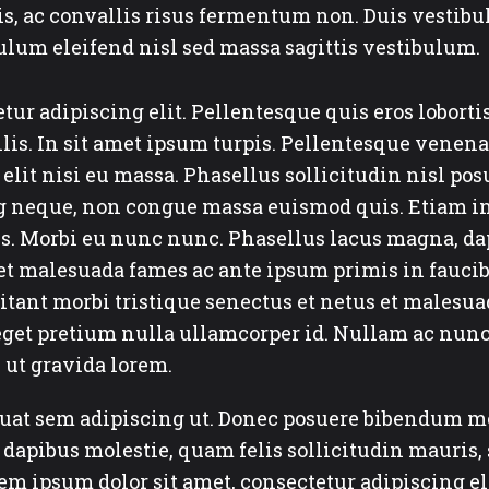
pis, ac convallis risus fermentum non. Duis vesti
ulum eleifend nisl sed massa sagittis vestibulum.
tur adipiscing elit. Pellentesque quis eros loborti
llis. In sit amet ipsum turpis. Pellentesque venenat
lit nisi eu massa. Phasellus sollicitudin nisl posue
ng neque, non congue massa euismod quis. Etiam in
is. Morbi eu nunc nunc. Phasellus lacus magna, dap
 et malesuada fames ac ante ipsum primis in fauci
tant morbi tristique senectus et netus et malesuad
eget pretium nulla ullamcorper id. Nullam ac nun
 ut gravida lorem.
sequat sem adipiscing ut. Donec posuere bibendum m
 dapibus molestie, quam felis sollicitudin mauris, 
em ipsum dolor sit amet, consectetur adipiscing e