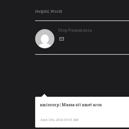
Helpful
World
,
Stop Pneumonia
amiscorp | Massa sit amet arcu
[…] Massa sit amet arcu […]
June 11th, 2014 09:03 AM