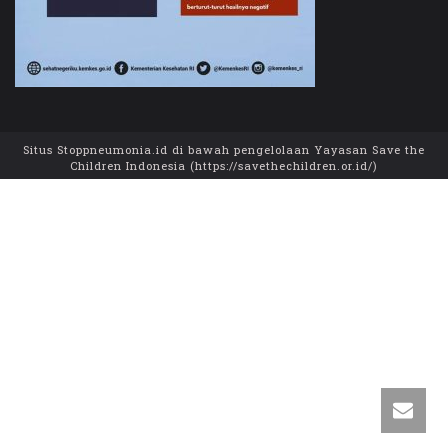
Situs Stoppneumonia.id di bawah pengelolaan Yayasan Save the
Children Indonesia (https://savethechildren.or.id/)