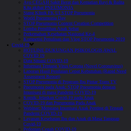
Ayo CEGAH Sakit Berat dan Kematian Bayi & Balita
Kita akibat PNEUMONIA
Siang Klinik FK UI STOP Pneumonia
World Pneumonia Day
STOP Pneumonia Content Creation Competition
Lomba Pemilihan Anak Sehat
Perkemahan Kesehatan Nasional Ke-4
Kompetisi Penulisan dan Vlog STOP Pneumonia 2019
Covid-19
HOTLINE DUKUNGAN PSIKOLOGIS AWAL
COVID 19
Data Situasi COVID-19
Informasi Tentang Virus Corona (Novel Coronavirus)
Laporan Hasil Penilaian Cepat Kebutuhan (Rapid Need
Assassment Report)
STOP Pneumonia di Program Ibu Pintar Trans TV
Pneumonia pada Anak: STOP Pneumonia dengan
Imunisasi di masa Pandemi COVID-19
Komik: Jelaskan Covid-19 pada Anak
COVID-19 dan Pneumonia Pada Anak
Webinar: Mengapa Imunisasi Anak Penting di Tengah
Pandemi COVID-19
Layanan Kesehatan Ibu dan Anak di Masa Tanggap
Covid-19
Pedoman Cegah COVID-19