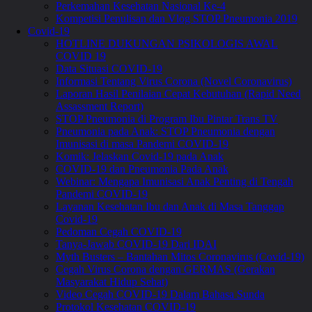
Perkemahan Kesehatan Nasional Ke-4
Kompetisi Penulisan dan Vlog STOP Pneumonia 2019
Covid-19
HOTLINE DUKUNGAN PSIKOLOGIS AWAL
COVID 19
Data Situasi COVID-19
Informasi Tentang Virus Corona (Novel Coronavirus)
Laporan Hasil Penilaian Cepat Kebutuhan (Rapid Need
Assassment Report)
STOP Pneumonia di Program Ibu Pintar Trans TV
Pneumonia pada Anak: STOP Pneumonia dengan
Imunisasi di masa Pandemi COVID-19
Komik: Jelaskan Covid-19 pada Anak
COVID-19 dan Pneumonia Pada Anak
Webinar: Mengapa Imunisasi Anak Penting di Tengah
Pandemi COVID-19
Layanan Kesehatan Ibu dan Anak di Masa Tanggap
Covid-19
Pedoman Cegah COVID-19
Tanya-Jawab COVID-19 Dari IDAI
Myth Busters – Bantahan Mitos Coronavirus (Covid-19)
Cegah Virus Corona dengan GERMAS (Gerakan
Masyarakat Hidup Sehat)
Video Cegah COVID-19 Dalam Bahasa Sunda
Protokol Kesehatan COVID-19