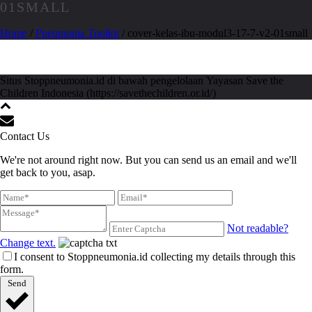
01SMALL
Home
/
Pneumonia Toolkit
/ cover-kelas-ibu-modul3-17-7-v2-01small
Situs Stoppneumonia.id di bawah pengelolaan Yayasan Save the
Children Indonesia (https://savethechildren.or.id/)
Contact Us
We're not around right now. But you can send us an email and we'll
get back to you, asap.
Not readable?
Change text.
I consent to Stoppneumonia.id collecting my details through this
form.
Send