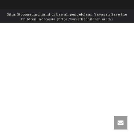
Situs Stoppneumonia.id di bawah pengelolaan Yayasan Save the
Children Indonesia (https://savethechildren.or.id/)